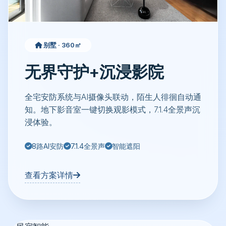
别墅 · 360㎡
无界守护+沉浸影院
全宅安防系统与AI摄像头联动，陌生人徘徊自动通
知。地下影音室一键切换观影模式，7.1.4全景声沉
浸体验。
8路AI安防
7.1.4全景声
智能遮阳
查看方案详情