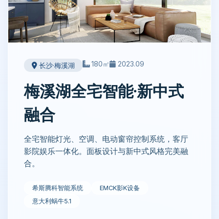
180㎡
2023.09
长沙·梅溪湖
梅溪湖全宅智能·新中式
融合
全宅智能灯光、空调、电动窗帘控制系统，客厅
影院娱乐一体化。面板设计与新中式风格完美融
合。
希斯腾科智能系统
EMCK影K设备
意大利蜗牛5.1